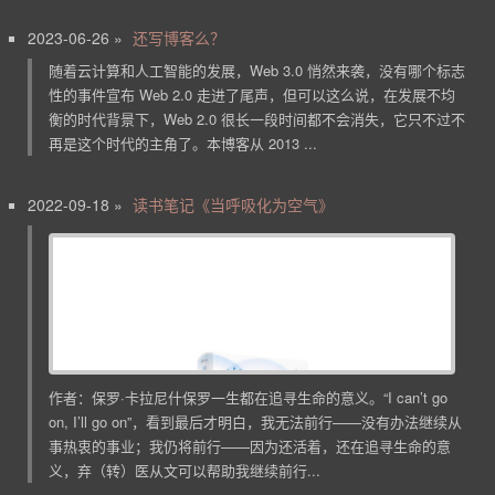
2023-06-26 »
还写博客么？
随着云计算和人工智能的发展，Web 3.0 悄然来袭，没有哪个标志
性的事件宣布 Web 2.0 走进了尾声，但可以这么说，在发展不均
衡的时代背景下，Web 2.0 很长一段时间都不会消失，它只不过不
再是这个时代的主角了。本博客从 2013 ...
2022-09-18 »
读书笔记《当呼吸化为空气》
作者：保罗·卡拉尼什保罗一生都在追寻生命的意义。“I can’t go
on, I’ll go on”，看到最后才明白，我无法前行——没有办法继续从
事热衷的事业；我仍将前行——因为还活着，还在追寻生命的意
义，弃（转）医从文可以帮助我继续前行...