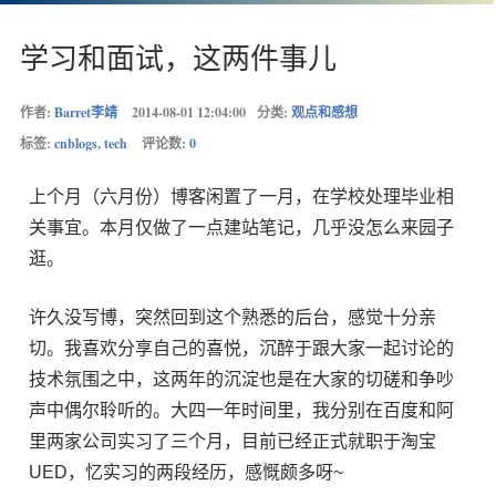
学习和面试，这两件事儿
作者:
Barret李靖
2014-08-01 12:04:00
分类:
观点和感想
标签:
cnblogs
,
tech
评论数:
0
上个月（六月份）博客闲置了一月，在学校处理毕业相
关事宜。本月仅做了一点建站笔记，几乎没怎么来园子
逛。
许久没写博，突然回到这个熟悉的后台，感觉十分亲
切。我喜欢分享自己的喜悦，沉醉于跟大家一起讨论的
技术氛围之中，这两年的沉淀也是在大家的切磋和争吵
声中偶尔聆听的。大四一年时间里，我分别在百度和阿
里两家公司实习了三个月，目前已经正式就职于淘宝
UED，忆实习的两段经历，感慨颇多呀~