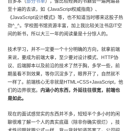
百多本（
部分书单
），像比较经典的书籍会一遍两遍甚
至十遍的去读，如《JavaScript权威指南》、
《JavaScript设计模式》等，也不知道当时哪来这股子热
劲^_^。学校图书馆资源丰富，加上我比较关注书店IT空
间的新书，所以大三一年的阅读量是十分惊人的。
技术学习，并不一定要一个十分明确的方向，就拿前端
来说，要成为前端大拿，至少要对设计模式、HTTP协
议、后端脚本以及前沿的技术了然于胸，多学一些，前
期虽看不到效果，等你沉淀多了，眼界开了，自然就不
一样了。前端核心无非就是HTML+CSS+JavaScript，他
们的边界很宽。
内涵小的东西，外延往往很宽，前端也
是如此。
现在的面试感觉实的东西并不多，短短半个多小时的闲
聊很难了解一个人的真实底蕴（除非你确实很烂），技
术性问题就跟公式一样，背一背就知道答案了。公司招